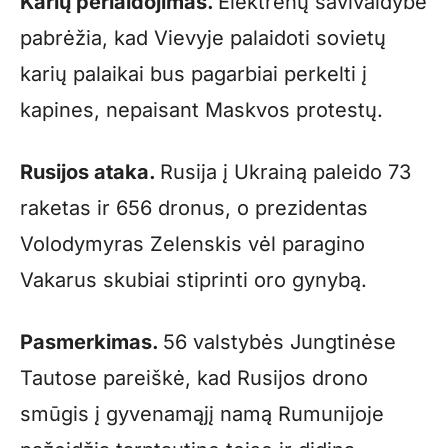
Karių perlaidojimas.
Elektrėnų savivaldybė
pabrėžia, kad Vievyje palaidoti sovietų
karių palaikai bus pagarbiai perkelti į
kapines, nepaisant Maskvos protestų.
Rusijos ataka.
Rusija į Ukrainą paleido 73
raketas ir 656 dronus, o prezidentas
Volodymyras Zelenskis vėl paragino
Vakarus skubiai stiprinti oro gynybą.
Pasmerkimas.
56 valstybės Jungtinėse
Tautose pareiškė, kad Rusijos drono
smūgis į gyvenamąjį namą Rumunijoje