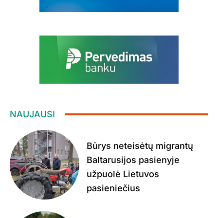
NAUJAUSI
Būrys neteisėtų migrantų
Baltarusijos pasienyje
užpuolė Lietuvos
pasieniečius