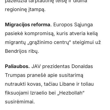
pažeidžia tarptautinę teisę ir didina
regioninę įtampą.
Migracijos reforma
. Europos Sąjunga
pasiekė kompromisą, kuris atveria kelią
migrantų „grąžinimo centrų“ steigimui už
Bendrijos ribų.
Paliaubos.
JAV prezidentas Donaldas
Trumpas pranešė apie susitarimą
nutraukti kovas, tačiau Libane ir toliau
fiksuojami Izraelio bei „Hezbollah“
susirėmimai.