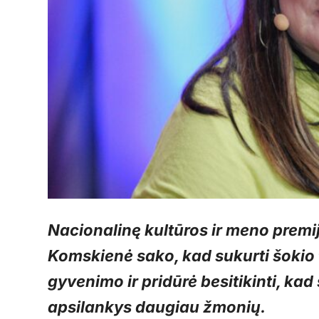
Nacionalinę kultūros ir meno premi
Komskienė sako, kad sukurti šokio t
gyvenimo ir pridūrė besitikinti, k
apsilankys daugiau žmonių.