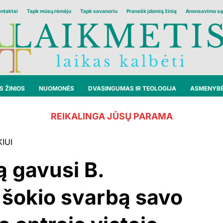
ontaktai
Tapk mūsų rėmėju
Tapk savanoriu
Pranešk įdomią žinią
Anonsavimo są
 ŽINIOS
NUOMONĖS
DVASINGUMAS IR TEOLOGIJA
ASMENYB
REIKALINGA JŪSŲ PARAMA
IUI
ą gavusi B.
 šokio svarbą savo