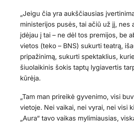
„Jeigu čia yra aukščiausias įvertinim
ministerijos pusės, tai ačiū už jį, ne
įdėjau į tai – ne dėl tos premijos, be 
vietos (teko – BNS) sukurti teatrą, iša
pripažinimą, sukurti spektaklius, kuri
šiuolaikinis šokis taptų lygiavertis t
kūrėja.
„Tam man prireikė gyvenimo, visi buv
vietoje. Nei vaikai, nei vyrai, nei visi 
„Aura“ tavo vaikas mylimiausias, visk