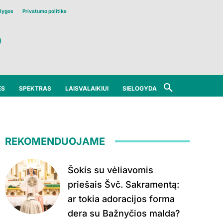
lygos
Privatumo politika
ĖS
SPEKTRAS
LAISVALAIKIUI
SIELOGYDA
REKOMENDUOJAME
Šokis su vėliavomis
priešais Švč. Sakramentą:
ar tokia adoracijos forma
dera su Bažnyčios malda?