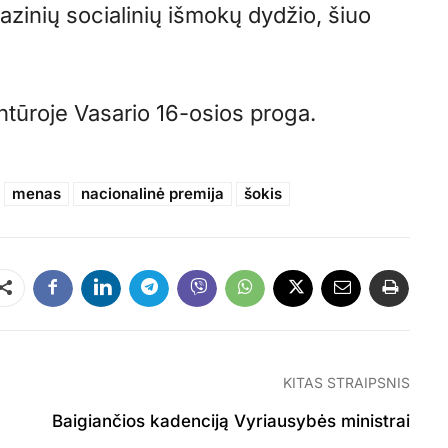
zinių socialinių išmokų dydžio, šiuo
ntūroje Vasario 16-osios proga.
menas
nacionalinė premija
šokis
Dalintis
KITAS STRAIPSNIS
Baigiančios kadenciją Vyriausybės ministrai