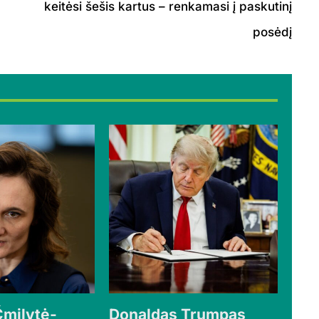
keitėsi šešis kartus – renkamasi į paskutinį
posėdį
Čmilytė-
Donaldas Trumpas