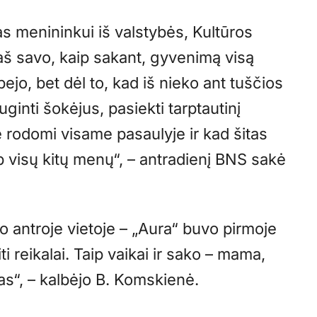
as menininkui iš valstybės, Kultūros
s aš savo, kaip sakant, gyvenimą visą
abejo, bet dėl to, kad iš nieko ant tuščios
uginti šokėjus, pasiekti tarptautinį
e rodomi visame pasaulyje ir kad šitas
arp visų kitų menų“, – antradienį BNS sakė
o antroje vietoje – „Aura“ buvo pirmoje
kiti reikalai. Taip vaikai ir sako – mama,
as“, – kalbėjo B. Komskienė.