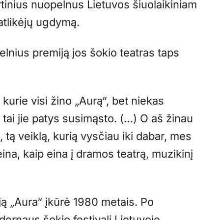
irtinius nuopelnus Lietuvos šiuolaikiniam
 atlikėjų ugdymą.
elnius premiją jos šokio teatras taps
kurie visi žino „Aurą“, bet niekas
 tai jie patys susimąsto. (…) O aš žinau
tą veiklą, kurią vysčiau iki dabar, mes
eina, kaip eina į dramos teatrą, muzikinį
ą „Aura“ įkūrė 1980 metais. Po
ernaus šokio festivalį Lietuvoje.