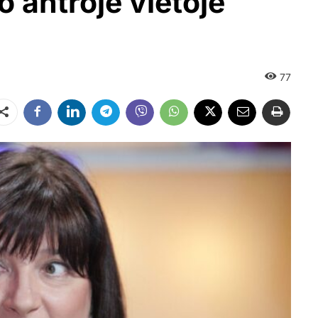
 antroje vietoje
77
Dalintis