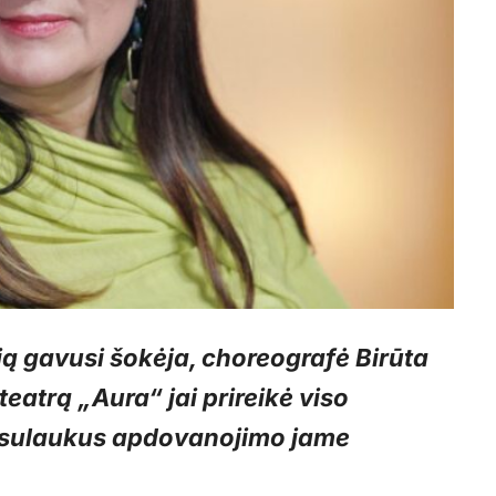
ją gavusi šokėja, choreografė Birūta
eatrą „Aura“ jai prireikė viso
ad sulaukus apdovanojimo jame