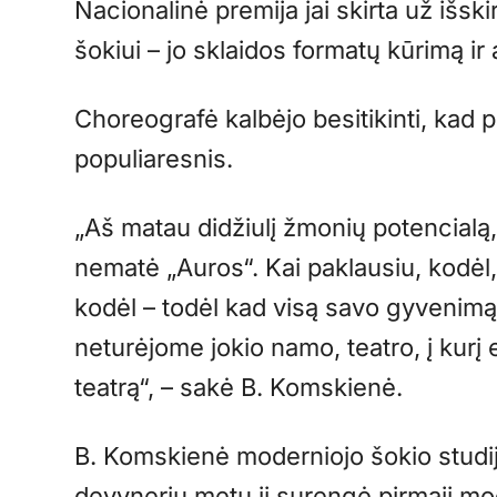
Nacionalinė premija jai skirta už išsk
šokiui – jo sklaidos formatų kūrimą ir
Choreografė kalbėjo besitikinti, kad p
populiaresnis.
„Aš matau didžiulį žmonių potencialą, 
nematė „Auros“. Kai paklausiu, kodėl,
kodėl – todėl kad visą savo gyvenimą, 
neturėjome jokio namo, teatro, į kurį 
teatrą“, – sakė B. Komskienė.
B. Komskienė moderniojo šokio studij
devynerių metų ji surengė pirmąjį mod