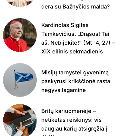
dera su Bažnyčios malda?
Kardinolas Sigitas
Tamkevičius. „Drąsos! Tai
aš. Nebijokite!“ (Mt 14, 27) –
XIX eilinis sekmadienis
Misijų tarnystei gyvenimą
paskyrusi krikščionė rasta
negyva lagamine
Britų kariuomenėje –
netikėtas reiškinys: vis
daugiau karių atsigręžia į