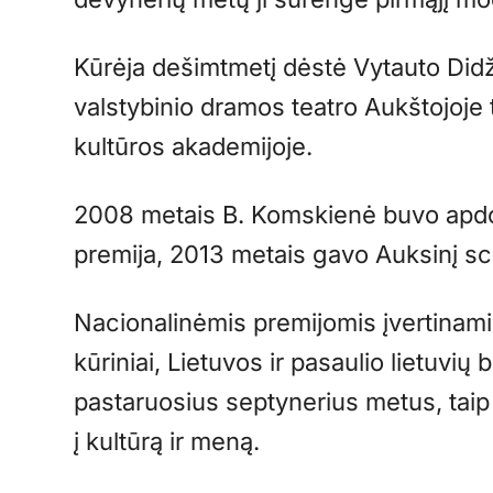
Kūrėja dešimtmetį dėstė Vytauto Didži
valstybinio dramos teatro Aukštojoje
kultūros akademijoje.
2008 metais B. Komskienė buvo apdo
premija, 2013 metais gavo Auksinį sc
Nacionalinėmis premijomis įvertinami
kūriniai, Lietuvos ir pasaulio lietuvi
pastaruosius septynerius metus, taip p
į kultūrą ir meną.