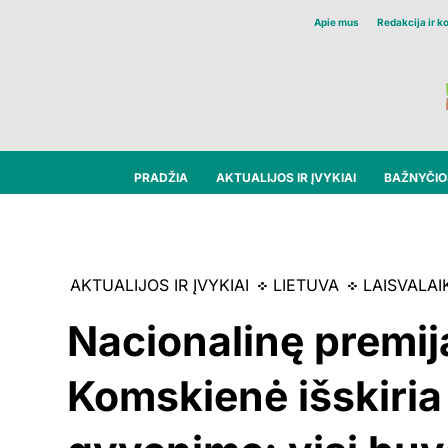
Apie mus
Redakcija ir k
PRADŽIA
AKTUALIJOS IR ĮVYKIAI
BAŽNYČIOS
AKTUALIJOS IR ĮVYKIAI
LIETUVA
LAISVALAIK
Nacionalinę premij
Komskienė išskiria