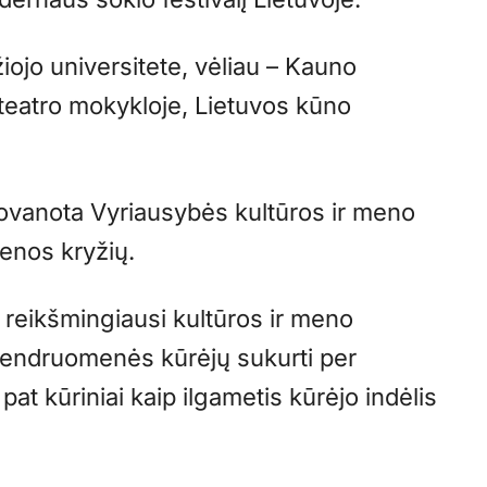
ojo universitete, vėliau – Kauno
 teatro mokykloje, Lietuvos kūno
vanota Vyriausybės kultūros ir meno
enos kryžių.
 reikšmingiausi kultūros ir meno
ų bendruomenės kūrėjų sukurti per
at kūriniai kaip ilgametis kūrėjo indėlis