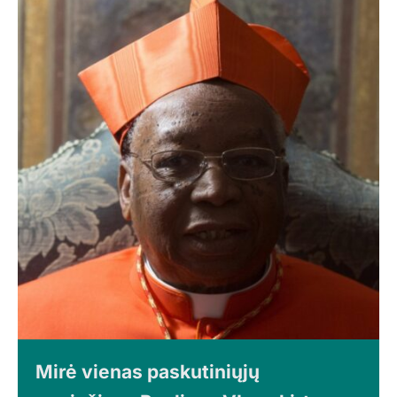
Mirė vienas paskutiniųjų