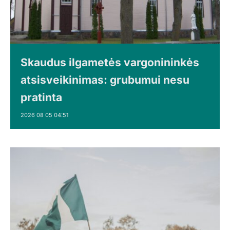
Skaudus ilgametės vargonininkės
atsisveikinimas: grubumui nesu
pratinta
2026 08 05 04:51