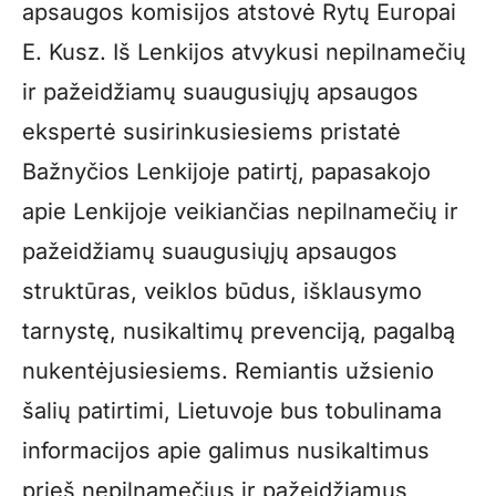
apsaugos komisijos atstovė Rytų Europai
E. Kusz. Iš Lenkijos atvykusi nepilnamečių
ir pažeidžiamų suaugusiųjų apsaugos
ekspertė susirinkusiesiems pristatė
Bažnyčios Lenkijoje patirtį, papasakojo
apie Lenkijoje veikiančias nepilnamečių ir
pažeidžiamų suaugusiųjų apsaugos
struktūras, veiklos būdus, išklausymo
tarnystę, nusikaltimų prevenciją, pagalbą
nukentėjusiesiems. Remiantis užsienio
šalių patirtimi, Lietuvoje bus tobulinama
informacijos apie galimus nusikaltimus
prieš nepilnamečius ir pažeidžiamus