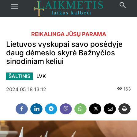
REIKALINGA JŪSŲ PARAMA
Lietuvos vyskupai savo posėdyje
daug dėmesio skyrė Bažnyčios
sinodiniam keliui
ŠALTINIS
LVK
2024 05 18 13:12
163