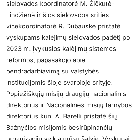
sielovados koordinatorė M. Žičkutė-
Lindžienė ir šios sielovados srities
vicekoordinatorė R. Dubauskė pristatė
vyskupams kalėjimų sielovados padėtį po
2023 m. įvykusios kalėjimų sistemos
reformos, papasakojo apie
bendradarbiavimą su valstybės
institucijomis šioje svarbioje srityje.
Popiežiškųjų misijų draugijų nacionalinis
direktorius ir Nacionalinės misijų tarnybos
direktorius kun. A. Barelli pristatė šių
Bažnyčios misijomis besirūpinančių
organizacijų veiklą mūsų šalyje. Vyskupai