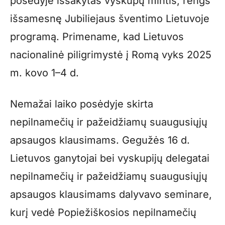
posėdyje išsakytas vyskupų mintis, rengs
išsamesnę Jubiliejaus šventimo Lietuvoje
programą. Primename, kad Lietuvos
nacionalinė piligrimystė į Romą vyks 2025
m. kovo 1–4 d.
Nemažai laiko posėdyje skirta
nepilnamečių ir pažeidžiamų suaugusiųjų
apsaugos klausimams. Gegužės 16 d.
Lietuvos ganytojai bei vyskupijų delegatai
nepilnamečių ir pažeidžiamų suaugusiųjų
apsaugos klausimams dalyvavo seminare,
kurį vedė Popiežiškosios nepilnamečių