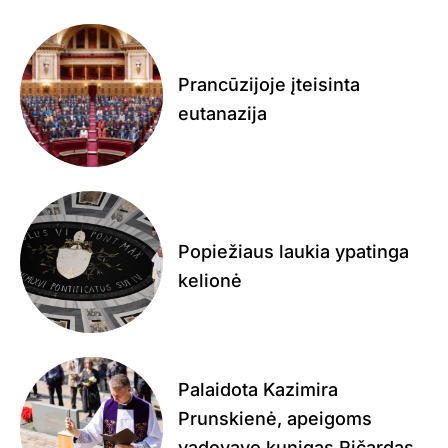
Prancūzijoje įteisinta
eutanazija
Popiežiaus laukia ypatinga
kelionė
Palaidota Kazimira
Prunskienė, apeigoms
vadovavo kunigas Ričardas