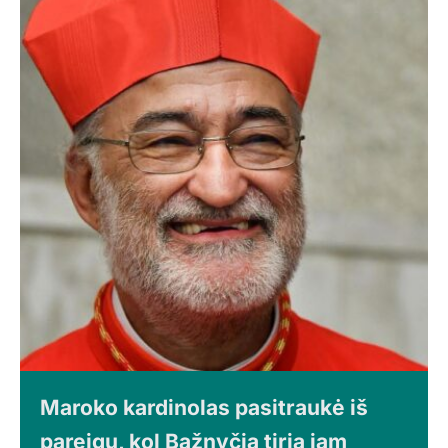
Maroko kardinolas pasitraukė iš
pareigų, kol Bažnyčia tiria jam