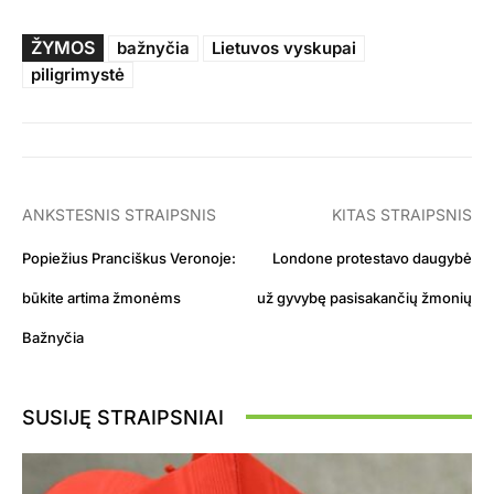
ŽYMOS
bažnyčia
Lietuvos vyskupai
piligrimystė
ANKSTESNIS STRAIPSNIS
KITAS STRAIPSNIS
Popiežius Pranciškus Veronoje:
Londone protestavo daugybė
būkite artima žmonėms
už gyvybę pasisakančių žmonių
Bažnyčia
SUSIJĘ STRAIPSNIAI