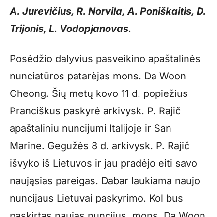
A. Jurevičius, R. Norvila, A. Poniškaitis, D.
Trijonis, L. Vodopjanovas.
Posėdžio dalyvius pasveikino apaštalinės
nunciatūros patarėjas mons. Da Woon
Cheong. Šių metų kovo 11 d. popiežius
Pranciškus paskyrė arkivysk. P. Rajič
apaštaliniu nuncijumi Italijoje ir San
Marine. Gegužės 8 d. arkivysk. P. Rajič
išvyko iš Lietuvos ir jau pradėjo eiti savo
naująsias pareigas. Dabar laukiama naujo
nuncijaus Lietuvai paskyrimo. Kol bus
paskirtas naujas nuncijus, mons. Da Woon