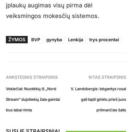
įplaukų augimas visų pirma dėl
veiksmingos mokesčių sistemos.
ŽYMOS
BVP
gynyba
Lenkija
trys procentai
ANKSTESNIS STRAIPSNIS
KITAS STRAIPSNIS
Vokiečiai: Nuotėkių iš „Nord
V. Landsbergis: bėgantys rusai
Stream“ dujotiekių žala gamtai
gali tapti ginklu prieš juos
bus labai rimta
priimančias šalis
SUSIJĘ STRAIPSNIAI