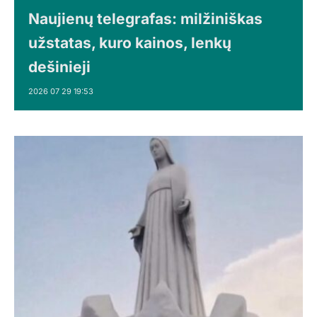
Naujienų telegrafas: milžiniškas
užstatas, kuro kainos, lenkų
dešinieji
2026 07 29 19:53