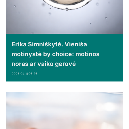
Erika Simniškytė. Vieniša
motinystė by choice: motinos
noras ar vaiko gerovė
2026 04 11 06:26