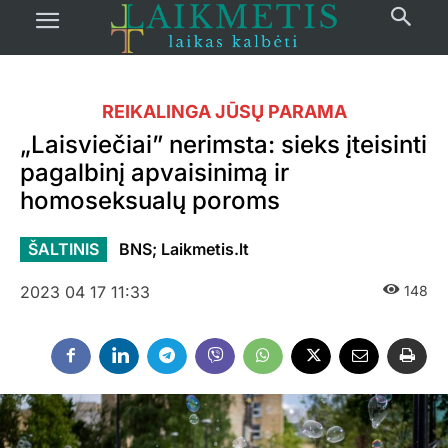
REIKALINGA JŪSŲ PARAMA
„Laisviečiai” nerimsta: sieks įteisinti
pagalbinį apvaisinimą ir
homoseksualų poroms
ŠALTINIS
BNS; Laikmetis.lt
2023 04 17 11:33
148