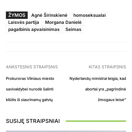
ŽYMOS
Agnė Širinskienė
homoseksualai
Laisvės partija
Morgana Danielė
pagalbinis apvaisinimas
Seimas
ANKSTESNIS STRAIPSNIS
KITAS STRAIPSNIS
Prokuroras Vilniaus miesto
Nyderlandų ministrai teigia, kad
savivaldybei nurodė šalinti
abortai yra „pagrindinė
kliūtis iš siaurinamų gatvių
žmogaus teisė”
SUSIJĘ STRAIPSNIAI