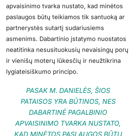
apvaisinimo tvarka nustato, kad minėtos
paslaugos būtų teikiamos tik santuoką ar
partnerystės sutartį sudariusiems
asmenims. Dabartinio įstatymo nuostatos
neatitinka nesusituokusių nevaisingų porų
ir vienišų moterų lūkesčių ir neužtikrina
lygiateisiškumo principo.
PASAK M. DANIELĖS, ŠIOS
PATAISOS YRA BŪTINOS, NES
DABARTINĖ PAGALBINIO
APVAISINIMO TVARKA NUSTATO,
KAD MINĖTOS PASLAUGOS BŪTŲ