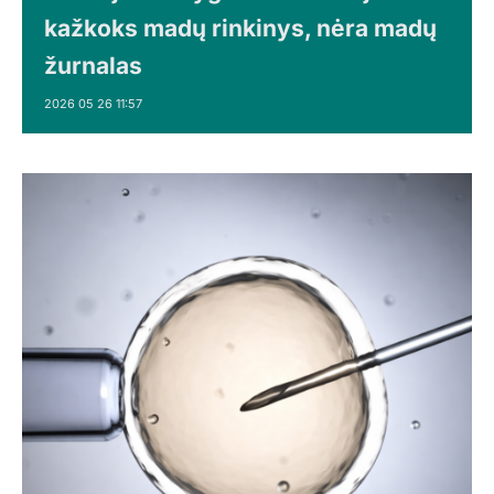
kažkoks madų rinkinys, nėra madų
žurnalas
2026 05 26 11:57