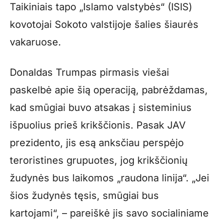
Taikiniais tapo „Islamo valstybės“ (ISIS)
kovotojai Sokoto valstijoje šalies šiaurės
vakaruose.
Donaldas Trumpas pirmasis viešai
paskelbė apie šią operaciją, pabrėždamas,
kad smūgiai buvo atsakas į sisteminius
išpuolius prieš krikščionis. Pasak JAV
prezidento, jis esą anksčiau perspėjo
teroristines grupuotes, jog krikščionių
žudynės bus laikomos „raudona linija“. „Jei
šios žudynės tęsis, smūgiai bus
kartojami“, – pareiškė jis savo socialiniame