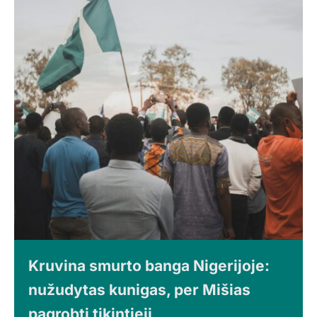
Kruvina smurto banga Nigerijoje:
nužudytas kunigas, per Mišias
pagrobti tikintieji