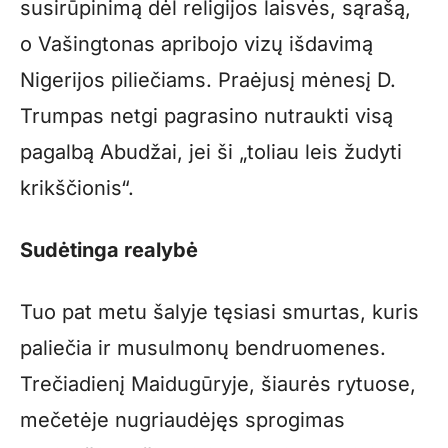
susirūpinimą dėl religijos laisvės, sąrašą,
o Vašingtonas apribojo vizų išdavimą
Nigerijos piliečiams. Praėjusį mėnesį D.
Trumpas netgi pagrasino nutraukti visą
pagalbą Abudžai, jei ši „toliau leis žudyti
krikščionis“.
Sudėtinga realybė
Tuo pat metu šalyje tęsiasi smurtas, kuris
paliečia ir musulmonų bendruomenes.
Trečiadienį Maidugūryje, šiaurės rytuose,
mečetėje nugriaudėjęs sprogimas