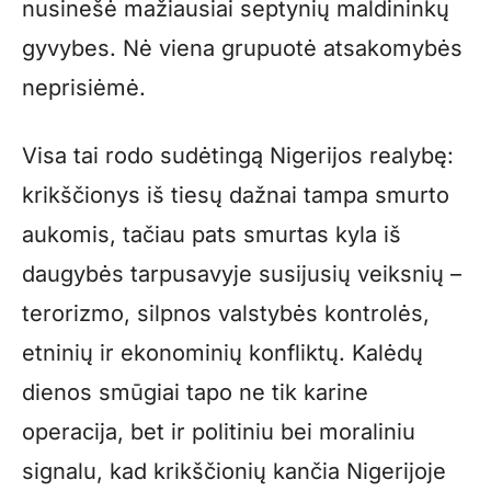
nusinešė mažiausiai septynių maldininkų
gyvybes. Nė viena grupuotė atsakomybės
neprisiėmė.
Visa tai rodo sudėtingą Nigerijos realybę:
krikščionys iš tiesų dažnai tampa smurto
aukomis, tačiau pats smurtas kyla iš
daugybės tarpusavyje susijusių veiksnių –
terorizmo, silpnos valstybės kontrolės,
etninių ir ekonominių konfliktų. Kalėdų
dienos smūgiai tapo ne tik karine
operacija, bet ir politiniu bei moraliniu
signalu, kad krikščionių kančia Nigerijoje