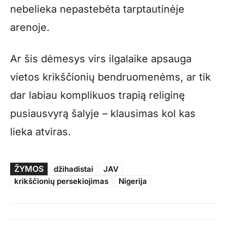
nebelieka nepastebėta tarptautinėje
arenoje.
Ar šis dėmesys virs ilgalaike apsauga
vietos krikščionių bendruomenėms, ar tik
dar labiau komplikuos trapią religinę
pusiausvyrą šalyje – klausimas kol kas
lieka atviras.
ŽYMOS
džihadistai
JAV
krikščionių persekiojimas
Nigerija