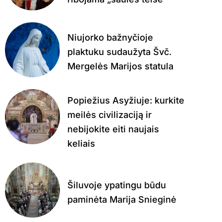
Niujorko bažnyčioje
plaktuku sudaužyta Švč.
Mergelės Marijos statula
Popiežius Asyžiuje: kurkite
meilės civilizaciją ir
nebijokite eiti naujais
keliais
Šiluvoje ypatingu būdu
paminėta Marija Snieginė