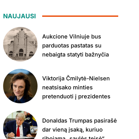
NAUJAUSI
Aukcione Vilniuje bus
parduotas pastatas su
nebaigta statyti bažnyčia
Viktorija Čmilytė-Nielsen
neatsisako minties
pretenduoti į prezidentes
Donaldas Trumpas pasirašė
dar vieną įsaką, kuriuo
ribojama „saulės teisė“