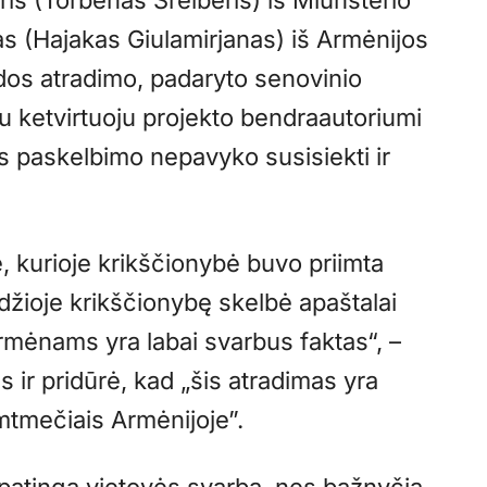
s (Hajakas Giulamirjanas) iš Armėnijos
os atradimo, padaryto senovinio
u ketvirtuoju projekto bendraautoriumi
os paskelbimo nepavyko susisiekti ir
, kurioje krikščionybė buvo priimta
radžioje krikščionybę skelbė apaštalai
armėnams yra labai svarbus faktas“, –
ir pridūrė, kad „šis atradimas yra
mtmečiais Armėnijoje”.
ypatingą vietovės svarbą, nes bažnyčia