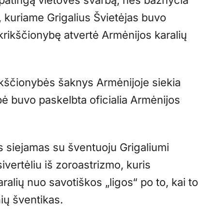
, kuriame Grigalius Švietėjas buvo
į krikščionybę atvertė Armėnijos karalių
ikščionybės šaknys Armėnijoje siekia
ybė buvo paskelbta oficialia Armėnijos
as siejamas su šventuoju Grigaliumi
sivertėliu iš zoroastrizmo, kuris
alių nuo savotiškos „ligos“ po to, kai to
ių šventikas.