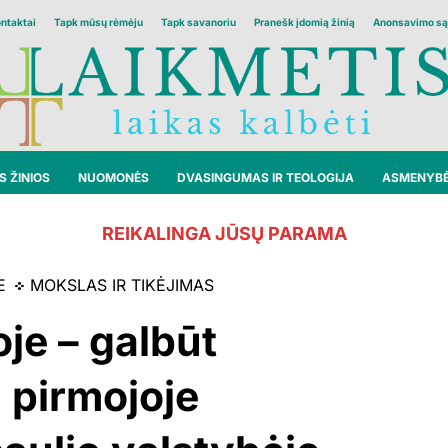
ontaktai
Tapk mūsų rėmėju
Tapk savanoriu
Pranešk įdomią žinią
Anonsavimo są
 ŽINIOS
NUOMONĖS
DVASINGUMAS IR TEOLOGIJA
ASMENYB
REIKALINGA JŪSŲ PARAMA
E
MOKSLAS IR TIKĖJIMAS
je – galbūt
 pirmojoje