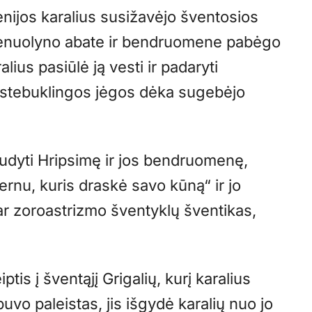
ijos karalius susižavėjo šventosios
vienuolyno abate ir bendruomene pabėgo
ius pasiūlė ją vesti ir padaryti
ir stebuklingos jėgos dėka sugebėjo
užudyti Hripsimę ir jos bendruomenę,
u šernu, kuris draskė savo kūną“ ir jo
ar zoroastrizmo šventyklų šventikas,
iptis į šventąjį Grigalių, kurį karalius
uvo paleistas, jis išgydė karalių nuo jo