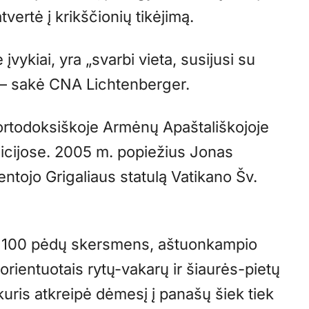
atvertė į krikščionių tikėjimą.
vykiai, yra „svarbi vieta, susijusi su
, – sakė CNA Lichtenberger.
 ortodoksiškoje Armėnų Apaštališkojoje
dicijose. 2005 m. popiežius Jonas
entojo Grigaliaus statulą Vatikano Šv.
g 100 pėdų skersmens, aštuonkampio
orientuotais rytų-vakarų ir šiaurės-pietų
 kuris atkreipė dėmesį į panašų šiek tiek