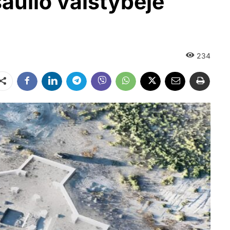
aulio valstybėje
234
Dalintis