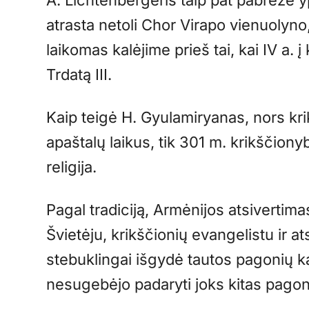
atrasta netoli Chor Virapo vienuolyno
laikomas kalėjime prieš tai, kai IV a. 
Trdatą III.
Kaip teigė H. Gyulamiryanas, nors kr
apaštalų laikus, tik 301 m. krikščion
religija.
Pagal tradiciją, Armėnijos atsivertim
Švietėju, krikščionių evangelistu ir at
stebuklingai išgydė tautos pagonių kar
nesugebėjo padaryti joks kitas pagon