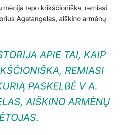
p Armėnija tapo krikščioniška, remiasi
autorius Agatangelas, aiškino armėnų
STORIJA APIE TAI, KAIP
KŠČIONIŠKA, REMIASI
KURIĄ PASKELBĖ V A.
LAS, AIŠKINO ARMĖNŲ
ĖTOJAS.