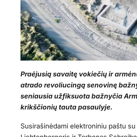
Praėjusią savaitę vokiečių ir armė
atrado revoliucingą senovinę bažny
seniausia užfiksuota bažnyčia Armė
krikščionių tauta pasaulyje.
Susirašinėdami elektroniniu paštu s
Lichtenbergeris ir Torbenas Schreiber