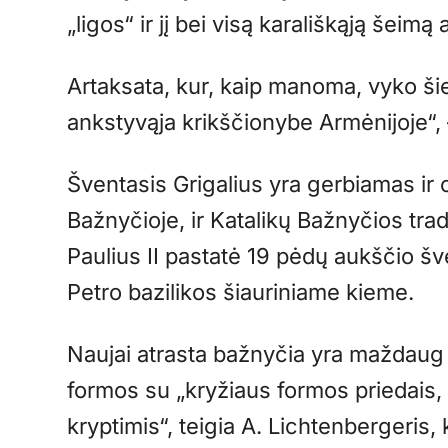
„ligos“ ir jį bei visą karališkąją šeimą 
Artaksata, kur, kaip manoma, vyko šie į
ankstyvąja krikščionybe Armėnijoje“
Šventasis Grigalius yra gerbiamas ir
Bažnyčioje, ir Katalikų Bažnyčios tra
Paulius II pastatė 19 pėdų aukščio šv
Petro bazilikos šiauriniame kieme.
Naujai atrasta bažnyčia yra maždau
formos su „kryžiaus formos priedais, 
kryptimis“, teigia A. Lichtenbergeris,