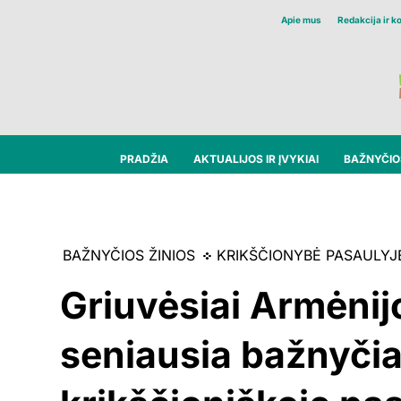
Apie mus
Redakcija ir k
PRADŽIA
AKTUALIJOS IR ĮVYKIAI
BAŽNYČIOS
BAŽNYČIOS ŽINIOS
KRIKŠČIONYBĖ PASAULYJ
Griuvėsiai Armėnijo
seniausia bažnyčia