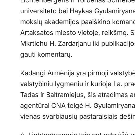
universiteto bei Haykas Gyulamiryana
mokslų akademijos paaiškino komand
Artaksatos miesto vietoje, reikšmę. S
Mkrtichu H. Zardarjanu iki publikacij
gauti komentarų.
Kadangi Armėnija yra pirmoji valstybė
valstybiniu lygmeniu ir kurioje I a. p
Tadas ir Baltramiejus, šis atradimas 
agentūrai CNA teigė H. Gyulamiryanas 
vienas svarbiausių pastaraisiais deši
A. Lichtenbergeris taip pat pabrėžė 