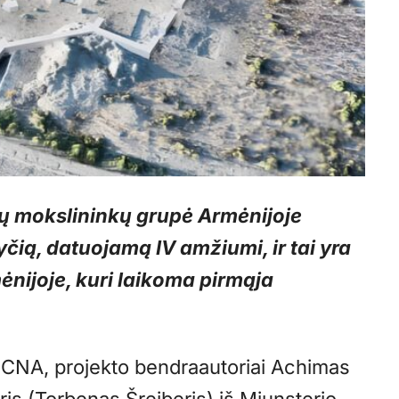
nų mokslininkų grupė Armėnijoje
čią, datuojamą IV amžiumi, ir tai yra
nijoje, kuri laikoma pirmąja
u CNA, projekto bendraautoriai Achimas
is (Torbenas Šreiberis) iš Miunsterio