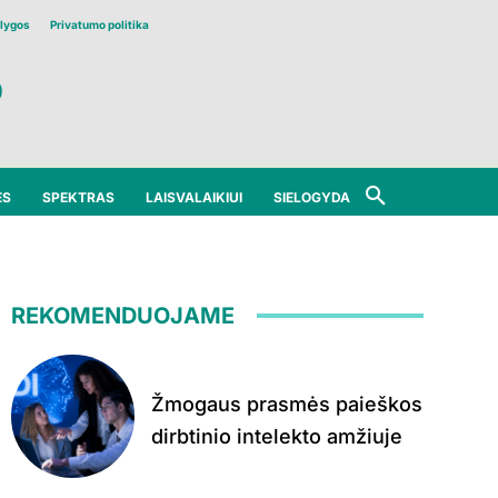
lygos
Privatumo politika
ĖS
SPEKTRAS
LAISVALAIKIUI
SIELOGYDA
REKOMENDUOJAME
Žmogaus prasmės paieškos
dirbtinio intelekto amžiuje