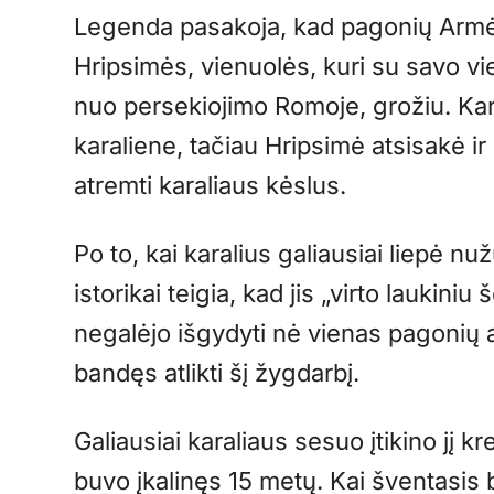
Legenda pasakoja, kad pagonių Armėn
Hripsimės, vienuolės, kuri su savo 
nuo persekiojimo Romoje, grožiu. Karal
karaliene, tačiau Hripsimė atsisakė 
atremti karaliaus kėslus.
Po to, kai karalius galiausiai liepė n
istorikai teigia, kad jis „virto laukini
negalėjo išgydyti nė vienas pagonių 
bandęs atlikti šį žygdarbį.
Galiausiai karaliaus sesuo įtikino jį kre
buvo įkalinęs 15 metų. Kai šventasis b