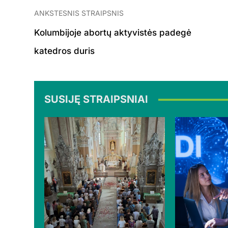
ANKSTESNIS STRAIPSNIS
Kolumbijoje abortų aktyvistės padegė
katedros duris
SUSIJĘ STRAIPSNIAI