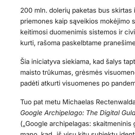
200 mln. dolerių paketas bus skirtas i
priemones kaip sąveikios mokėjimo s
keitimosi duomenimis sistemos ir civ
kurti, rašoma paskelbtame pranešime
Šia iniciatyva siekiama, kad šalys ta
maisto trūkumas, grėsmės visuomenės s
padėti atkurti visuomenes po pandemi
Tuo pat metu Michaelas Rectenwalda
Google Archipelago: The Digital Gul
(„Google archipelagas: skaitmeninis gu
mano, kad „iš visų kitų subjektų iden