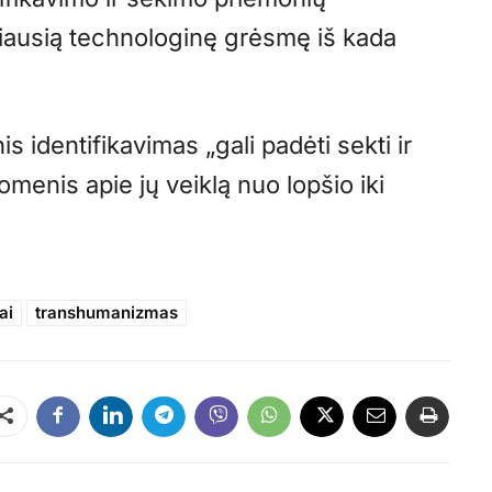
žiausią technologinę grėsmę iš kada
identifikavimas „gali padėti sekti ir
menis apie jų veiklą nuo lopšio iki
ai
transhumanizmas
Dalintis