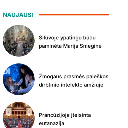
NAUJAUSI
Šiluvoje ypatingu būdu
paminėta Marija Snieginė
Žmogaus prasmės paieškos
dirbtinio intelekto amžiuje
Prancūzijoje įteisinta
eutanazija