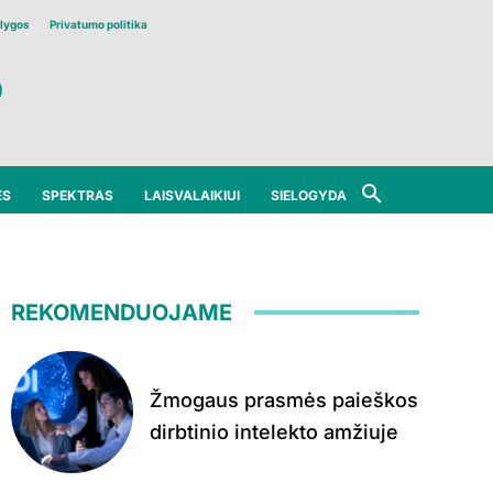
lygos
Privatumo politika
ĖS
SPEKTRAS
LAISVALAIKIUI
SIELOGYDA
REKOMENDUOJAME
Žmogaus prasmės paieškos
dirbtinio intelekto amžiuje