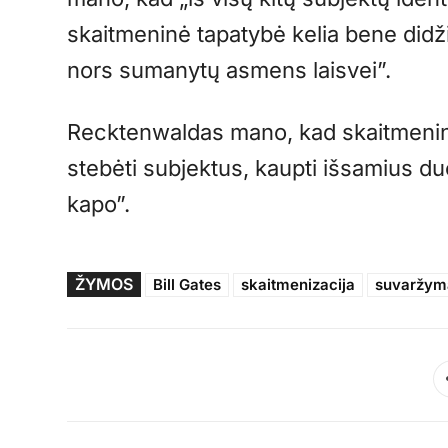
skaitmeninė tapatybė kelia bene did
nors sumanytų asmens laisvei”.
Recktenwaldas mano, kad skaitmeninis 
stebėti subjektus, kaupti išsamius duo
kapo”.
ŽYMOS
Bill Gates
skaitmenizacija
suvaržym