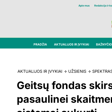
Apie mus
Redakcija ir k
PRADŽIA
AKTUALIJOS IR ĮVYKIAI
BAŽNYČIOS
AKTUALIJOS IR ĮVYKIAI
UŽSIENIS
SPEKTRA
Geitsų fondas skir
pasaulinei skaitme