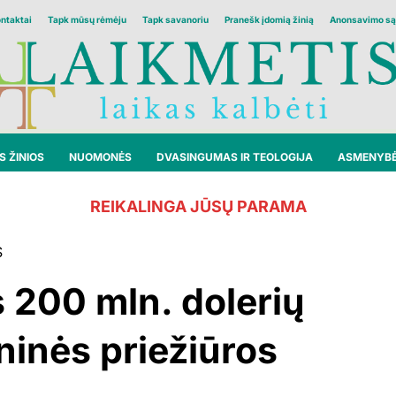
ontaktai
Tapk mūsų rėmėju
Tapk savanoriu
Pranešk įdomią žinią
Anonsavimo są
 ŽINIOS
NUOMONĖS
DVASINGUMAS IR TEOLOGIJA
ASMENYB
REIKALINGA JŪSŲ PARAMA
S
s 200 mln. dolerių
ninės priežiūros