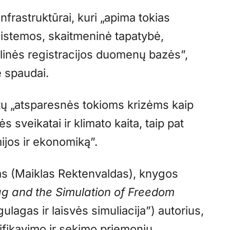
nfrastruktūrai, kuri „apima tokias
istemos, skaitmeninė tapatybė,
ilinės registracijos duomenų bazės”,
 spaudai.
ptų „atsparesnės tokioms krizėms kaip
veikatai ir klimato kaita, taip pat
jos ir ekonomiką”.
s (Maiklas Rektenvaldas), knygos
ag and the Simulation of Freedom
lagas ir laisvės simuliacija”) autorius,
tifikavimo ir sekimo priemonių