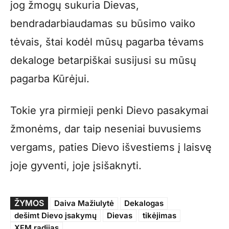
jog žmogų sukuria Dievas,
bendradarbiaudamas su būsimo vaiko
tėvais, štai kodėl mūsų pagarba tėvams
dekaloge betarpiškai susijusi su mūsų
pagarba Kūrėjui.
Tokie yra pirmieji penki Dievo pasakymai
žmonėms, dar taip neseniai buvusiems
vergams, paties Dievo išvestiems į laisvę
joje gyventi, joje įsišaknyti.
ŽYMOS
Daiva Mažiulytė
Dekalogas
dešimt Dievo įsakymų
Dievas
tikėjimas
XFM radijas