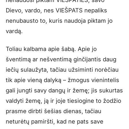
nenaudosi piktam VIEŠPATIES, savo
Dievo, vardo, nes VIEŠPATS nepaliks
nenubausto to, kuris naudoja piktam jo
vardą.
Toliau kalbama apie šabą. Apie jo
šventimą ar nešventimą ginčijantis daug
iečių sulaužyta, tačiau užsiminti norėčiau
tik apie vieną dalyką – žmogus vienintelis
gali jungti savy dangų ir žemę; jis sukurtas
valdyti žemę, ją ir joje tiesiogine to žodžio
prasme dirbti šešias dienas, tačiau
neturėtų pamiršti, kad ne pats save