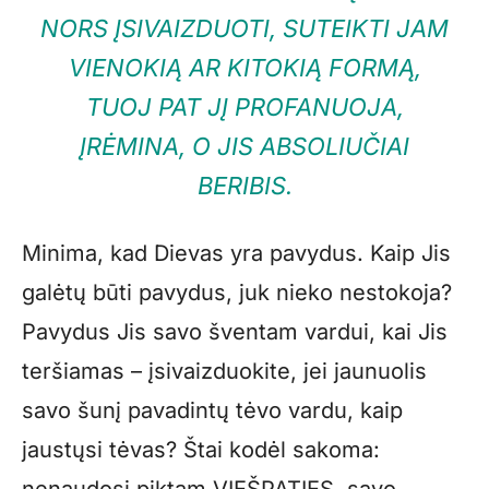
NORS ĮSIVAIZDUOTI, SUTEIKTI JAM
VIENOKIĄ AR KITOKIĄ FORMĄ,
TUOJ PAT JĮ PROFANUOJA,
ĮRĖMINA, O JIS ABSOLIUČIAI
BERIBIS.
Minima, kad Dievas yra pavydus. Kaip Jis
galėtų būti pavydus, juk nieko nestokoja?
Pavydus Jis savo šventam vardui, kai Jis
teršiamas – įsivaizduokite, jei jaunuolis
savo šunį pavadintų tėvo vardu, kaip
jaustųsi tėvas? Štai kodėl sakoma: