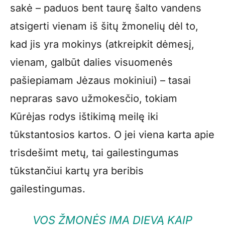
sakė – paduos bent taurę šalto vandens
atsigerti vienam iš šitų žmonelių dėl to,
kad jis yra mokinys (atkreipkit dėmesį,
vienam, galbūt dalies visuomenės
pašiepiamam Jėzaus mokiniui) – tasai
nepraras savo užmokesčio, tokiam
Kūrėjas rodys ištikimą meilę iki
tūkstantosios kartos. O jei viena karta apie
trisdešimt metų, tai gailestingumas
tūkstančiui kartų yra beribis
gailestingumas.
VOS ŽMONĖS IMA DIEVĄ KAIP