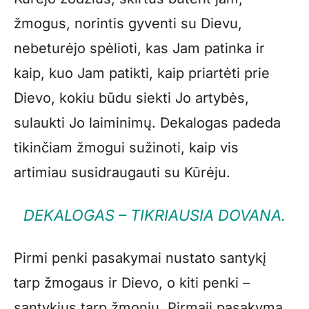
žmogus, norintis gyventi su Dievu,
nebeturėjo spėlioti, kas Jam patinka ir
kaip, kuo Jam patikti, kaip priartėti prie
Dievo, kokiu būdu siekti Jo artybės,
sulaukti Jo laiminimų. Dekalogas padeda
tikinčiam žmogui sužinoti, kaip vis
artimiau susidraugauti su Kūrėju.
DEKALOGAS – TIKRIAUSIA DOVANA.
Pirmi penki pasakymai nustato santykį
tarp žmogaus ir Dievo, o kiti penki –
santykius tarp žmonių. Pirmąjį pasakymą