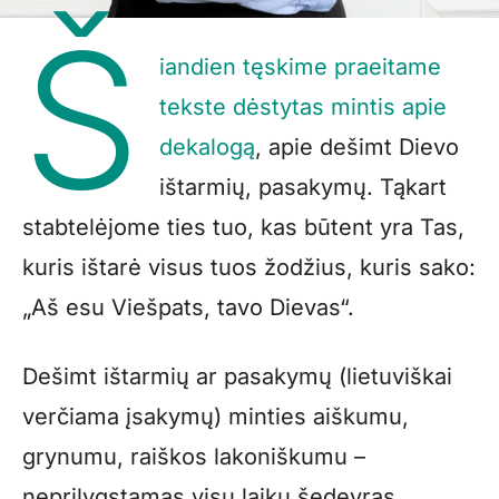
Š
iandien tęskime praeitame
tekste dėstytas mintis apie
dekalogą
, apie dešimt Dievo
ištarmių, pasakymų. Tąkart
stabtelėjome ties tuo, kas būtent yra Tas,
kuris ištarė visus tuos žodžius, kuris sako:
„Aš esu Viešpats, tavo Dievas“.
Dešimt ištarmių ar pasakymų (lietuviškai
verčiama įsakymų) minties aiškumu,
grynumu, raiškos lakoniškumu –
neprilygstamas visų laikų šedevras,