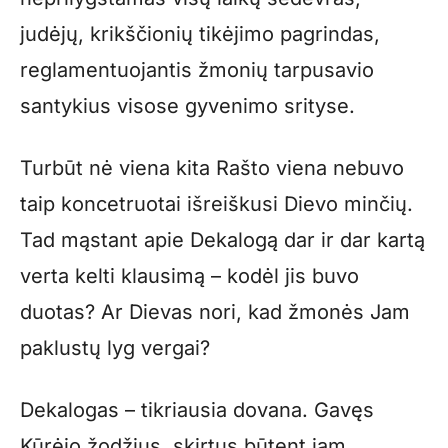
judėjų, krikščionių tikėjimo pagrindas,
reglamentuojantis žmonių tarpusavio
santykius visose gyvenimo srityse.
Turbūt nė viena kita Rašto viena nebuvo
taip koncetruotai išreiškusi Dievo minčių.
Tad mąstant apie Dekalogą dar ir dar kartą
verta kelti klausimą – kodėl jis buvo
duotas? Ar Dievas nori, kad žmonės Jam
paklustų lyg vergai?
Dekalogas – tikriausia dovana. Gavęs
Kūrėjo žodžius, skirtus būtent jam,