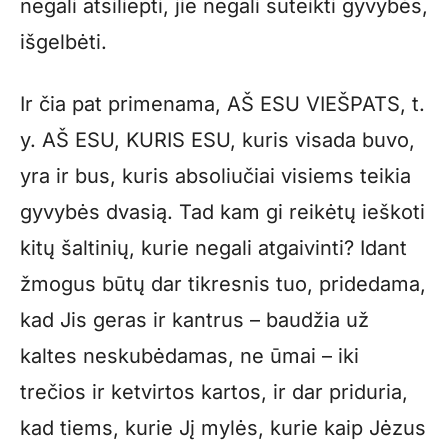
negali atsiliepti, jie negali suteikti gyvybės,
išgelbėti.
Ir čia pat primenama, AŠ ESU VIEŠPATS, t.
y. AŠ ESU, KURIS ESU, kuris visada buvo,
yra ir bus, kuris absoliučiai visiems teikia
gyvybės dvasią. Tad kam gi reikėtų ieškoti
kitų šaltinių, kurie negali atgaivinti? Idant
žmogus būtų dar tikresnis tuo, pridedama,
kad Jis geras ir kantrus – baudžia už
kaltes neskubėdamas, ne ūmai – iki
trečios ir ketvirtos kartos, ir dar priduria,
kad tiems, kurie Jį mylės, kurie kaip Jėzus