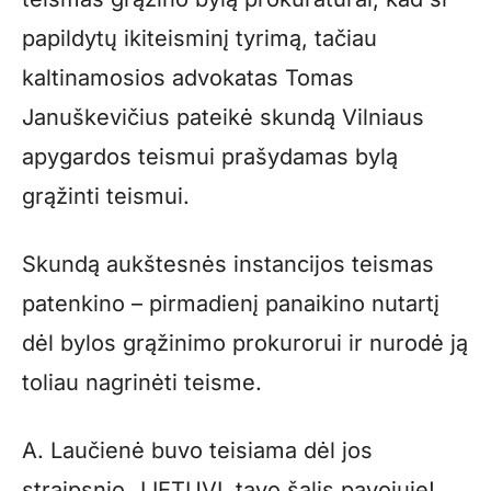
papildytų ikiteisminį tyrimą, tačiau
kaltinamosios advokatas Tomas
Januškevičius pateikė skundą Vilniaus
apygardos teismui prašydamas bylą
grąžinti teismui.
Skundą aukštesnės instancijos teismas
patenkino – pirmadienį panaikino nutartį
dėl bylos grąžinimo prokurorui ir nurodė ją
toliau nagrinėti teisme.
A. Laučienė buvo teisiama dėl jos
straipsnio „LIETUVI, tavo šalis pavojuje!