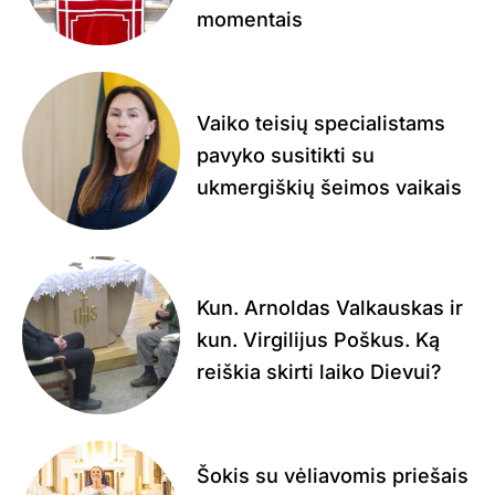
momentais
Vaiko teisių specialistams
pavyko susitikti su
ukmergiškių šeimos vaikais
Kun. Arnoldas Valkauskas ir
kun. Virgilijus Poškus. Ką
reiškia skirti laiko Dievui?
Šokis su vėliavomis priešais