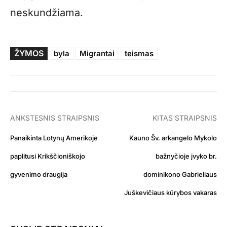
neskundžiama.
ŽYMOS
byla
Migrantai
teismas
ANKSTESNIS STRAIPSNIS
KITAS STRAIPSNIS
Panaikinta Lotynų Amerikoje
Kauno Šv. arkangelo Mykolo
paplitusi Krikščioniškojo
bažnyčioje įvyko br.
gyvenimo draugija
dominikono Gabrieliaus
Juškevičiaus kūrybos vakaras