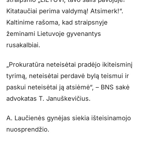
Kitataučiai perima valdymą! Atsimerk!“.
Kaltinime rašoma, kad straipsnyje
žeminami Lietuvoje gyvenantys
rusakalbiai.
„Prokuratūra neteisėtai pradėjo ikiteisminį
tyrimą, neteisėtai perdavė bylą teismui ir
paskui neteisėtai ją atsiėmė“, – BNS sakė
advokatas T. Januškevičius.
A. Laučienės gynėjas siekia išteisinamojo
nuosprendžio.