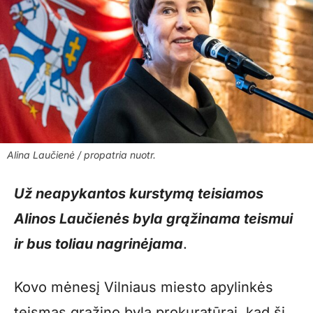
Alina Laučienė / propatria nuotr.
Už neapykantos kurstymą teisiamos
Alinos Laučienės byla grąžinama teismui
ir bus toliau nagrinėjama
.
Kovo mėnesį Vilniaus miesto apylinkės
teismas grąžino bylą prokuratūrai, kad ši