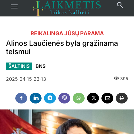
REIKALINGA JŪSŲ PARAMA
Alinos Laučienės byla grąžinama
teismui
ŠALTINIS
BNS
2025 04 15 23:13
395