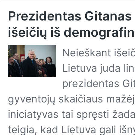
Prezidentas Gitanas 
išeičių iš demografin
Neieškant išeič
Lietuva juda li
prezidentas Gi
gyventojų skaičiaus mažėj
iniciatyvas tai spręsti žada
teigia, kad Lietuva gali iš